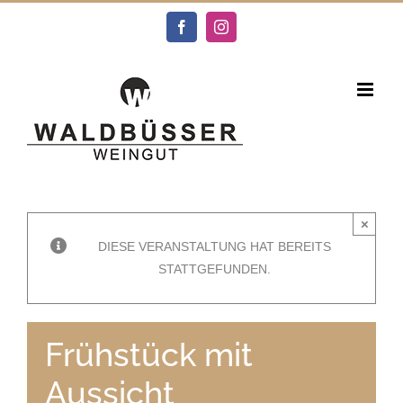
Zum
Inhalt
Facebook
Instagram
springen
×
DIESE VERANSTALTUNG HAT BEREITS
STATTGEFUNDEN.
Frühstück mit
Aussicht